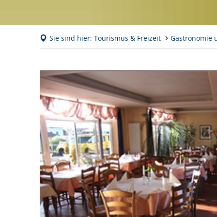
Sie sind hier:
Tourismus & Freizeit
Gastronomie 
Pizzeria
Restaurant
Da
Enzo