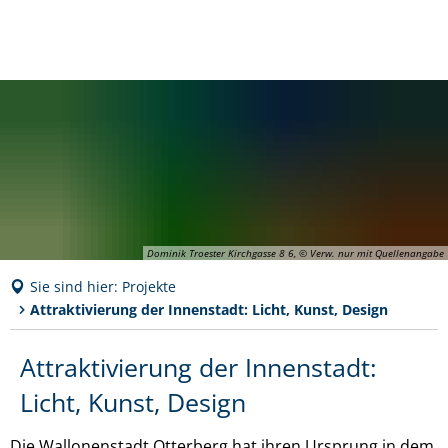
Dominik Troester Kirchgasse 8 6, © Verw. nur mit Quellenangabe
Sie sind hier:
Projekte
Attraktivierung der Innenstadt: Licht, Kunst, Design
Attraktivierung
Attraktivierung der Innenstadt:
der
Licht, Kunst, Design
Innenstadt:
Die Wallonenstadt Otterberg hat ihren Ursprung in dem