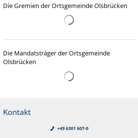
Die Gremien der Ortsgemeinde Olsbrücken
Suchergebnisse werden gelad
31
1
2
3
4
5
6
Die Mandatsträger der Ortsgemeinde
Olsbrücken
Suchergebnisse werden gelad
Kontakt
+49 6301 607-0