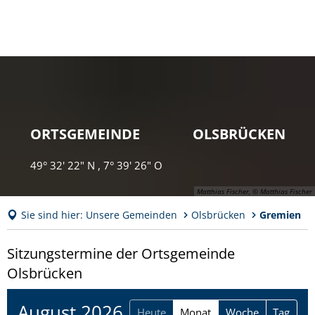
ORTSGEMEINDE OLSBRÜCKEN
49° 32' 22" N , 7° 39' 26" O
Matthias Fischer, © Matthias Fischer
Sie sind hier:
Unsere Gemeinden
Olsbrücken
Gremien
Gremien
Sitzungstermine der Ortsgemeinde
Olsbrücken
August 2026
Heute
Monat
Woche
Tag