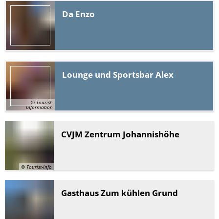
Da
Enzo
Lounge
und Sportsbar Alex
© Tourist-
Information
CVJM
Zentrum
Johannishöhe
© Tourist-Info
Gasthaus
Zum kühlen Grund