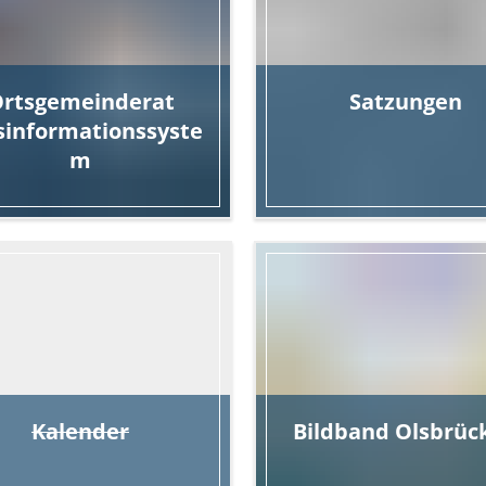
rtsgemeinderat
Satzungen
sinformationssyste
m
Das Ortsrecht von Olsbr
mine, Gremien, Mitglieder
Kalender
Bildband
Olsbrüc