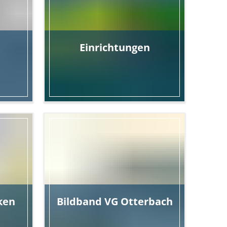
Einrichtungen
ücken
Kindertagesstätte, Grundschule
ken
Bildband
VG Otterbach