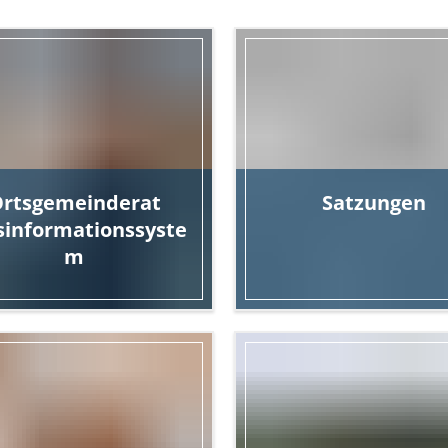
rtsgemeinderat
Satzungen
sinformationssyste
m
das Ortsrecht von Nieder
mine, Gremien, Mitglieder