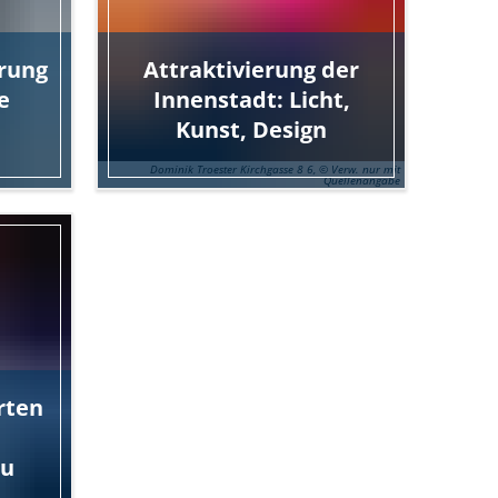
erung
Attraktivierung der
e
Innenstadt: Licht,
Kunst, Design
Dominik Troester Kirchgasse 8 6, © Verw. nur mit
Quellenangabe
rten
au