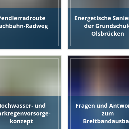
Pendlerradroute
Energetische Sani
achbahn-Radweg
der Grundschul
Olsbrücken
Hochwasser- und
Fragen und Antwo
arkregenvorsorge-
zum
konzept
Breitbandausb