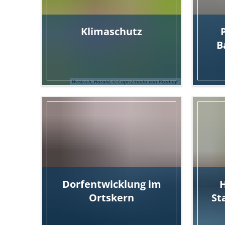
Klimaschutz
B
Westrich, Harald, © Capri23auto von Pixabay
Dorfentwicklung im
Ortskern
St