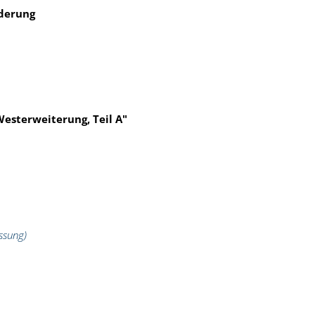
nderung
esterweiterung, Teil A"
ssung)