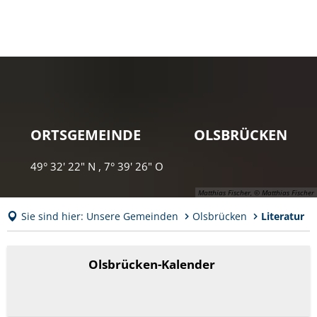
ORTSGEMEINDE OLSBRÜCKEN
49° 32' 22" N , 7° 39' 26" O
Matthias Fischer, © Matthias Fischer
Sie sind hier:
Unsere Gemeinden
Olsbrücken
Literatur
Literatur
Olsbrücken-Kalender