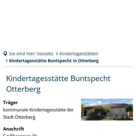
Sie sind hier:
Soziales
Kindertagesstätten
Kindertagesstätte Buntspecht in Otterberg
Kindertagesstätte
Kindertagesstätte Buntspecht
Buntspecht
Otterberg
in
Träger
Otterberg
kommunale Kindertagesstätte der
Stadt Otterberg
Anschrift