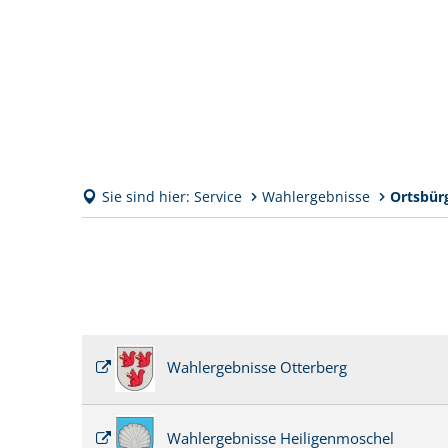
Sie sind hier:
Service
Wahlergebnisse
Ortsbür
Ortsbürgermeisterwahl
2024
Wahlergebnisse Otterberg
Wahlergebnisse Heiligenmoschel