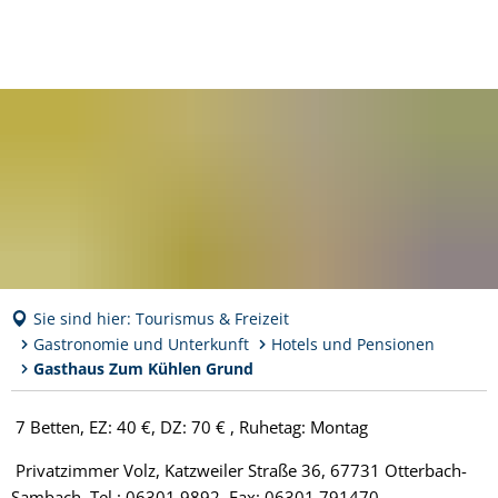
Sie sind hier:
Tourismus & Freizeit
Gastronomie und Unterkunft
Hotels und Pensionen
Gasthaus Zum Kühlen Grund
Gasthaus
7 Betten, EZ: 40 €, DZ: 70 € , Ruhetag: Montag
Zum
Privatzimmer Volz, Katzweiler Straße 36, 67731 Otterbach-
Sambach, Tel.: 06301 9892, Fax: 06301 791470