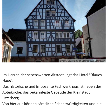
Haus
Ibrom, Carola, © TI Otterbbach-Otterberg
Im Herzen der sehenswerten Altstadt liegt das Hotel "Blaues
Haus".
Das historische und imposante Fachwerkhaus ist neben der
Abteikirche, das bekannteste Gebäude der Kleinstadt
Otterberg.
Von hier aus können sämtliche Sehenswürdigkeiten und die