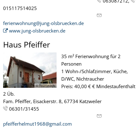
063087212,
015117514025
ferienwohnung@jung-olsbruecken.de
www.jung-olsbruecken.de
Haus Pfeiffer
35 m² Ferienwohnung für 2
Personen
1 Wohn-/Schlafzimmer, Küche,
D/WC, Nichtraucher
Preis: 40,00 € € Mindestaufenthalt
© Tourist-Info
2 Üb.
Fam. Pfeiffer, Eisackerstr. 8, 67734 Katzweiler
06301/31455
pfeifferhelmut1968@gmail.com